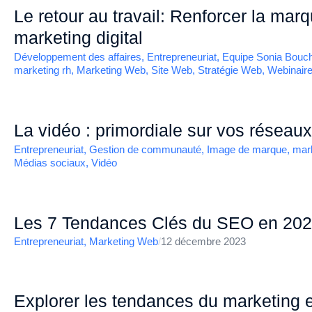
Le retour au travail: Renforcer la mar
marketing digital
Développement des affaires
,
Entrepreneuriat
,
Equipe Sonia Bouc
marketing rh
,
Marketing Web
,
Site Web
,
Stratégie Web
,
Webinair
La vidéo : primordiale sur vos réseau
Entrepreneuriat
,
Gestion de communauté
,
Image de marque
,
mark
Médias sociaux
,
Vidéo
Les 7 Tendances Clés du SEO en 20
Entrepreneuriat
,
Marketing Web
/
12 décembre 2023
Explorer les tendances du marketing e