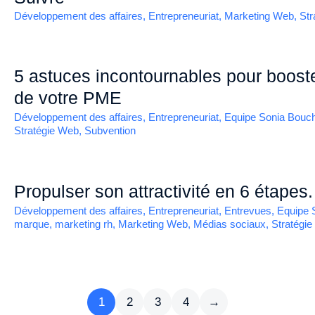
Développement des affaires
,
Entrepreneuriat
,
Marketing Web
,
Str
5 astuces incontournables pour booste
de votre PME
Développement des affaires
,
Entrepreneuriat
,
Equipe Sonia Bouc
Stratégie Web
,
Subvention
Propulser son attractivité en 6 étapes.
Développement des affaires
,
Entrepreneuriat
,
Entrevues
,
Equipe 
marque
,
marketing rh
,
Marketing Web
,
Médias sociaux
,
Stratégi
1
2
3
4
→