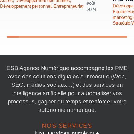
Autres
,
Développement des affaires
,
/
août
Développem
Développement personnel
,
Entrepreneuriat
2024
Equipe So
marketing 
Stratégie 
ESB Agence Numérique accompagne les PME
avec des solutions digitales sur mesure (Web,
SEO, médias sociaux…) et des services en
intelligence artificielle pour automatiser vos
processus, gagner du temps et renforcer votre
autonomie numérique.
NOS SERVICES
Nos services numérique