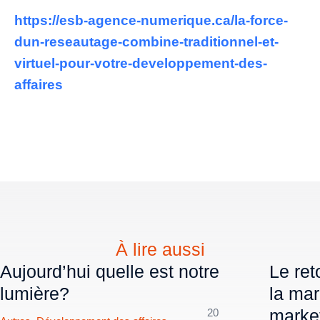
https://esb-agence-numerique.ca/la-force-
dun-reseautage-combine-traditionnel-et-
virtuel-pour-votre-developpement-des-
affaires
À lire aussi
Aujourd’hui quelle est notre
Le ret
lumière?
la mar
market
20