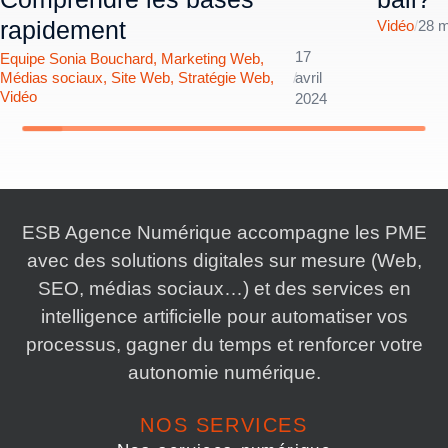
rapidement
Vidéo
/
28 m
17
Equipe Sonia Bouchard
,
Marketing Web
,
Médias sociaux
,
Site Web
,
Stratégie Web
,
/
avril
Vidéo
2024
ESB Agence Numérique accompagne les PME
avec des solutions digitales sur mesure (Web,
SEO, médias sociaux…) et des services en
intelligence artificielle pour automatiser vos
processus, gagner du temps et renforcer votre
autonomie numérique.
NOS SERVICES