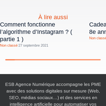
À lire aussi
Comment fonctionne
Cadeau
l’algorithme d’Instagram ? (
8e ann
partie 1 )
Non class
Non classé
/
27 septembre 2021
ESB Agence Numérique accompagne les PME
avec des solutions digitales sur mesure (Web,
SEO, médias sociaux…) et des services en
intelligence artificielle pour automatiser vos