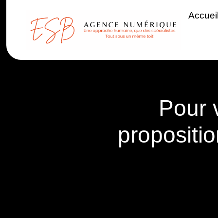
Accuei
Pour 
proposit