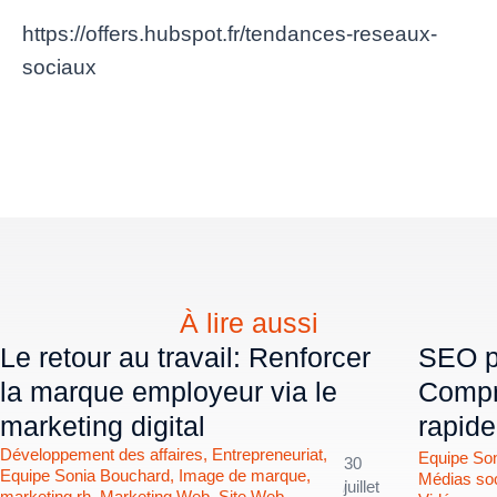
https://offers.hubspot.fr/tendances-reseaux-
sociaux
À lire aussi
Le retour au travail: Renforcer
SEO po
la marque employeur via le
Compr
marketing digital
rapid
Développement des affaires
,
Entrepreneuriat
,
Equipe So
30
Equipe Sonia Bouchard
,
Image de marque
,
Médias so
/
juillet
marketing rh
,
Marketing Web
,
Site Web
,