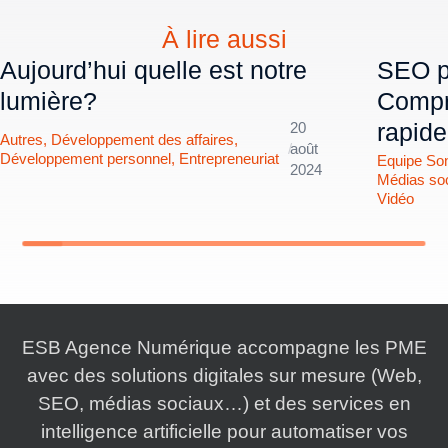
À lire aussi
Aujourd’hui quelle est notre
SEO po
lumière?
Compr
rapid
20
Autres
,
Développement des affaires
,
/
août
Développement personnel
,
Entrepreneuriat
Equipe So
2024
Médias so
Vidéo
ESB Agence Numérique accompagne les PME
avec des solutions digitales sur mesure (Web,
SEO, médias sociaux…) et des services en
intelligence artificielle pour automatiser vos