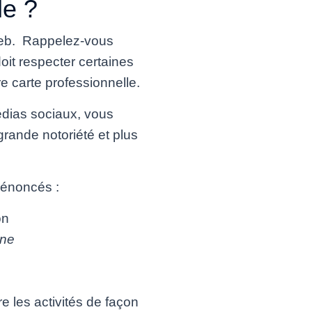
le ?
 Web. Rappelez-vous
doit respecter certaines
re carte professionnelle.
médias sociaux, vous
grande notoriété et plus
 énoncés :
on
ine
re les activités de façon