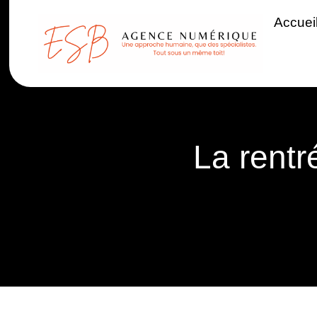
Accuei
La rentr