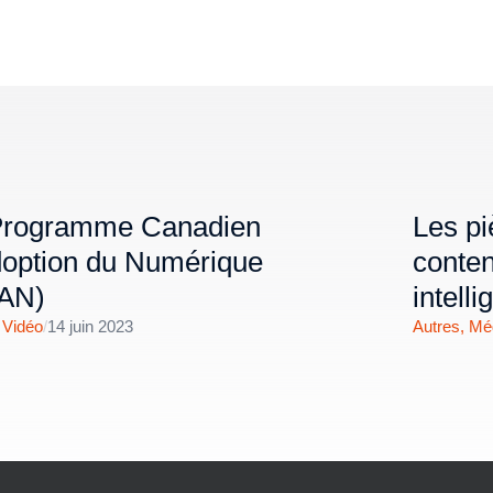
Programme Canadien
Les pi
doption du Numérique
conten
AN)
intell
,
Vidéo
/
14 juin 2023
Autres
,
Méd