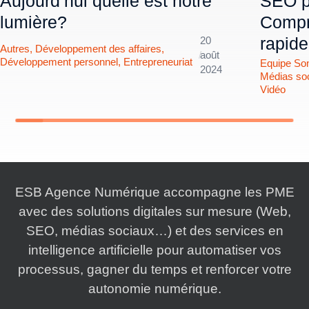
Aujourd’hui quelle est notre
SEO po
lumière?
Compr
rapid
20
Autres
,
Développement des affaires
,
/
août
Développement personnel
,
Entrepreneuriat
Equipe So
2024
Médias so
Vidéo
ESB Agence Numérique accompagne les PME
avec des solutions digitales sur mesure (Web,
SEO, médias sociaux…) et des services en
intelligence artificielle pour automatiser vos
processus, gagner du temps et renforcer votre
autonomie numérique.