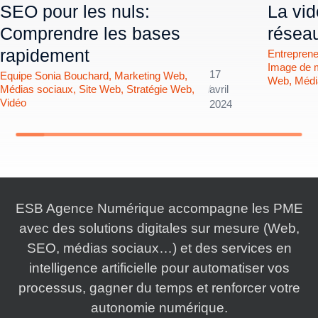
SEO pour les nuls:
La vid
Comprendre les bases
résea
rapidement
Entreprene
Image de 
17
Equipe Sonia Bouchard
,
Marketing Web
,
Web
,
Médi
Médias sociaux
,
Site Web
,
Stratégie Web
,
/
avril
Vidéo
2024
ESB Agence Numérique accompagne les PME
avec des solutions digitales sur mesure (Web,
SEO, médias sociaux…) et des services en
intelligence artificielle pour automatiser vos
processus, gagner du temps et renforcer votre
autonomie numérique.