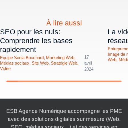
À lire aussi
SEO pour les nuls:
La vid
Comprendre les bases
résea
rapidement
Entreprene
Image de 
17
Equipe Sonia Bouchard
,
Marketing Web
,
Web
,
Médi
Médias sociaux
,
Site Web
,
Stratégie Web
,
/
avril
Vidéo
2024
ESB Agence Numérique accompagne les PME
avec des solutions digitales sur mesure (Web,
SEO, médias sociaux…) et des services en