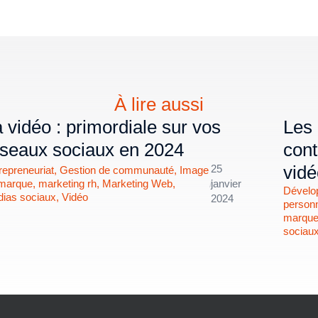
À lire aussi
 vidéo : primordiale sur vos
Les 
éseaux sociaux en 2024
cont
vidé
25
repreneuriat
,
Gestion de communauté
,
Image
marque
,
marketing rh
,
Marketing Web
,
/
janvier
Dévelo
ias sociaux
,
Vidéo
2024
person
marqu
sociau