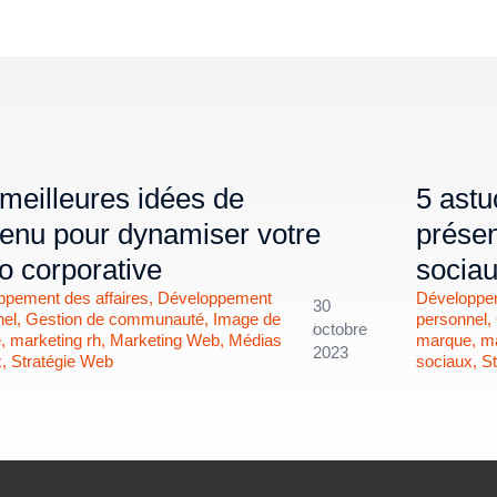
meilleures idées de
5 astu
enu pour dynamiser votre
présen
o corporative
socia
ppement des affaires
,
Développement
Développem
30
nel
,
Gestion de communauté
,
Image de
personnel
,
/
octobre
e
,
marketing rh
,
Marketing Web
,
Médias
marque
,
ma
2023
x
,
Stratégie Web
sociaux
,
St